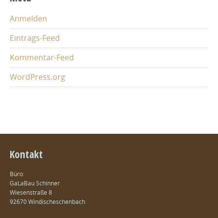
Anmelden
Eintrags-Feed
Kommentar-Feed
WordPress.org
Kontakt
Büro:
GaLaBau Schinner
Wiesenstraße 8
92670 Windischeschenbach