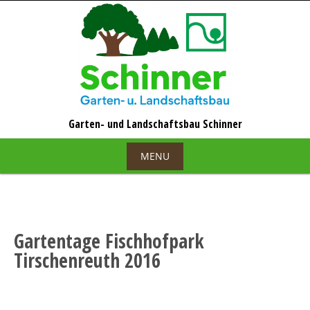
Skip
to
content
MENU
Skip
to
content
Gartentage Fischhofpark
Tirschenreuth 2016