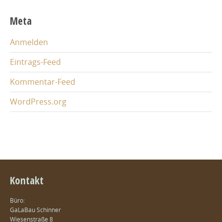
Meta
Anmelden
Eintrags-Feed
Kommentar-Feed
WordPress.org
Kontakt
Büro:
GaLaBau Schinner
Wiesenstraße 8