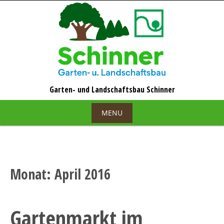
Skip
to
content
MENU
Skip
to
content
Monat:
April 2016
Gartenmarkt im