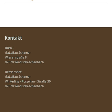
Kontakt
Büro:
GaLaBau Schinner
Wiesenstraße 8
92670 Windischeschenbach
Betriebshof:
GaLaBau Schinner
Winterling - Porzellan - Straße 30
92670 Windischeschenbach