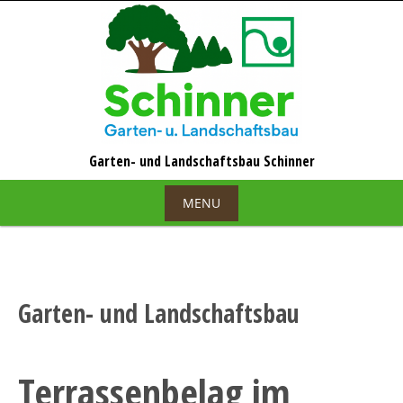
Skip
to
content
MENU
Skip
to
content
Garten- und Landschaftsbau
Terrassenbelag im